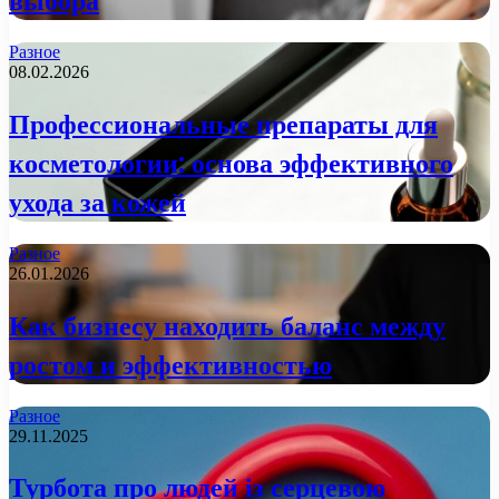
выбора
Разное
08.02.2026
Профессиональные препараты для
косметологии: основа эффективного
ухода за кожей
Разное
26.01.2026
Как бизнесу находить баланс между
ростом и эффективностью
Разное
29.11.2025
Турбота про людей із серцевою