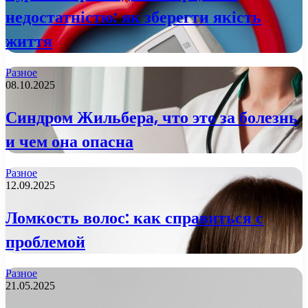
недостатністю: як зберегти якість
життя
Разное
08.10.2025
Синдром Жильбера, что это за болезнь
и чем она опасна
Разное
12.09.2025
Ломкость волос: как справиться с
проблемой
Разное
21.05.2025