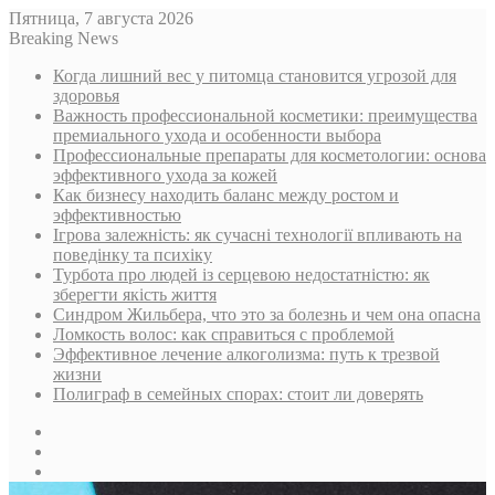
Пятница, 7 августа 2026
Breaking News
Когда лишний вес у питомца становится угрозой для
здоровья
Важность профессиональной косметики: преимущества
премиального ухода и особенности выбора
Профессиональные препараты для косметологии: основа
эффективного ухода за кожей
Как бизнесу находить баланс между ростом и
эффективностью
Ігрова залежність: як сучасні технології впливають на
поведінку та психіку
Турбота про людей із серцевою недостатністю: як
зберегти якість життя
Синдром Жильбера, что это за болезнь и чем она опасна
Ломкость волос: как справиться с проблемой
Эффективное лечение алкоголизма: путь к трезвой
жизни
Полиграф в семейных спорах: стоит ли доверять
Sidebar
Случайная
статья
Log
In