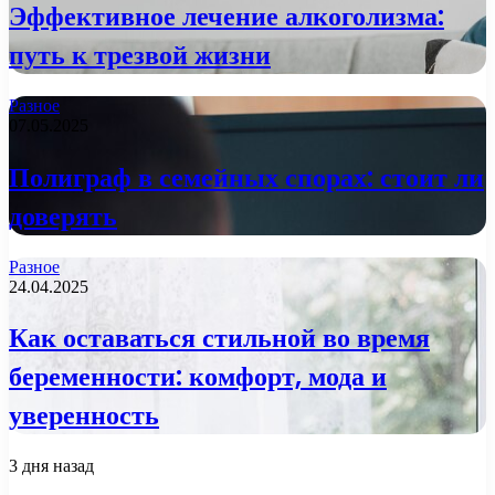
Эффективное лечение алкоголизма:
путь к трезвой жизни
Разное
07.05.2025
Полиграф в семейных спорах: стоит ли
доверять
Разное
24.04.2025
Как оставаться стильной во время
беременности: комфорт, мода и
уверенность
3 дня назад