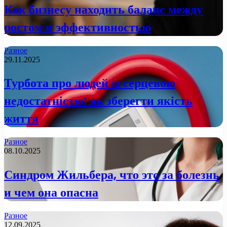
Как бизнесу находить баланс между
ростом и эффективностью
Разное
29.11.2025
Турбота про людей із серцевою
недостатністю: як зберегти якість
життя
Разное
08.10.2025
Синдром Жильбера, что это за болезнь
и чем она опасна
Разное
12.09.2025