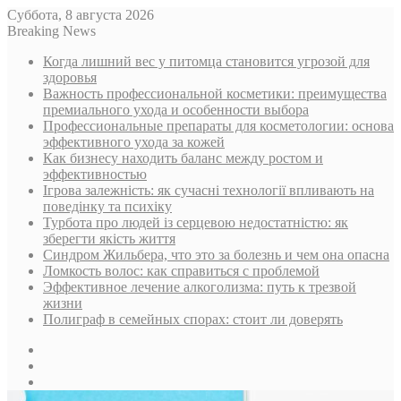
Суббота, 8 августа 2026
Breaking News
Когда лишний вес у питомца становится угрозой для
здоровья
Важность профессиональной косметики: преимущества
премиального ухода и особенности выбора
Профессиональные препараты для косметологии: основа
эффективного ухода за кожей
Как бизнесу находить баланс между ростом и
эффективностью
Ігрова залежність: як сучасні технології впливають на
поведінку та психіку
Турбота про людей із серцевою недостатністю: як
зберегти якість життя
Синдром Жильбера, что это за болезнь и чем она опасна
Ломкость волос: как справиться с проблемой
Эффективное лечение алкоголизма: путь к трезвой
жизни
Полиграф в семейных спорах: стоит ли доверять
Sidebar
Случайная
статья
Log
In