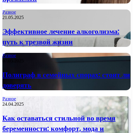
Разное
21.05.2025
Эффективное лечение алкоголизма:
путь к трезвой жизни
Разное
07.05.2025
Полиграф в семейных спорах: стоит ли
доверять
Разное
24.04.2025
Как оставаться стильной во время
беременности: комфорт, мода и