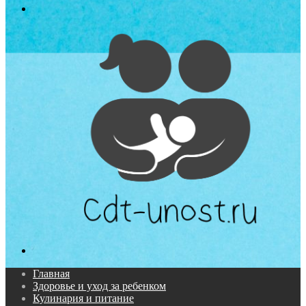
Меню
Поиск...
Главная
Здоровье и уход за ребенком
Кулинария и питание