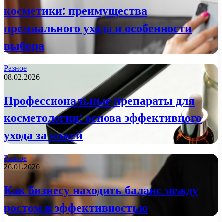
косметики: преимущества
премиального ухода и особенности
выбора
Разное
08.02.2026
Профессиональные препараты для
косметологии: основа эффективного
ухода за кожей
Разное
26.01.2026
Как бизнесу находить баланс между
ростом и эффективностью