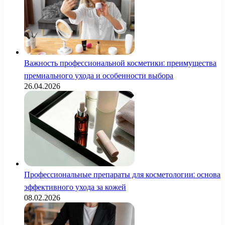
Важность профессиональной косметики: преимущества
премиального ухода и особенности выбора
26.04.2026
Профессиональные препараты для косметологии: основа
эффективного ухода за кожей
08.02.2026