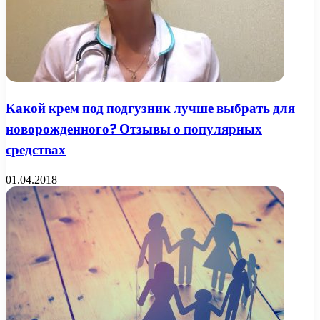
Какой крем под подгузник лучше выбрать для
новорожденного? Отзывы о популярных
средствах
01.04.2018