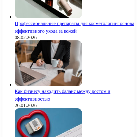
Профессиональные препараты для косметологии: основа
эффективного ухода за кожей
08.02.2026
Как бизнесу находить баланс между ростом и
эффективностью
26.01.2026