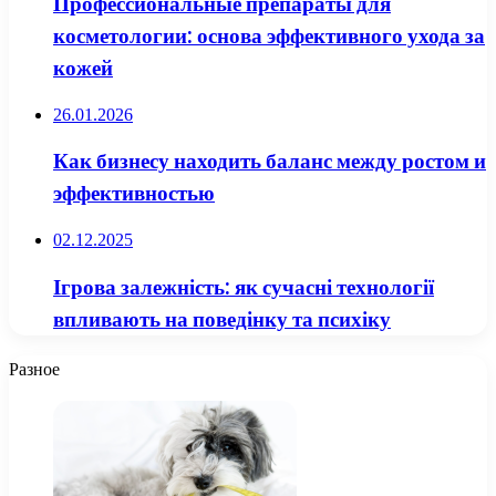
Профессиональные препараты для
косметологии: основа эффективного ухода за
кожей
26.01.2026
Как бизнесу находить баланс между ростом и
эффективностью
02.12.2025
Ігрова залежність: як сучасні технології
впливають на поведінку та психіку
Разное