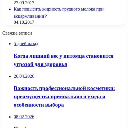
27.09.2017
Как повысить жирность грудного молока при
вскармливании?
04.10.2017
Свежие записи
5 дней назад
Когда лишний вес у питомца становится
угрозой для здоровья
26.04.2026
Важность профессиональной косметики:
преимущества премиального ухода и
особенности выбора
08.02.2026