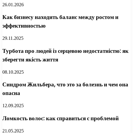
26.01.2026
Как бизнесу находить баланс между ростом и
эффективностью
29.11.2025
Турбота про людей із серцевою недостатністю: як
зберегти якість життя
08.10.2025
Синдром Жильбера, что это за болезнь и чем она
опасна
12.09.2025
Ломкость волос: как справиться с проблемой
21.05.2025