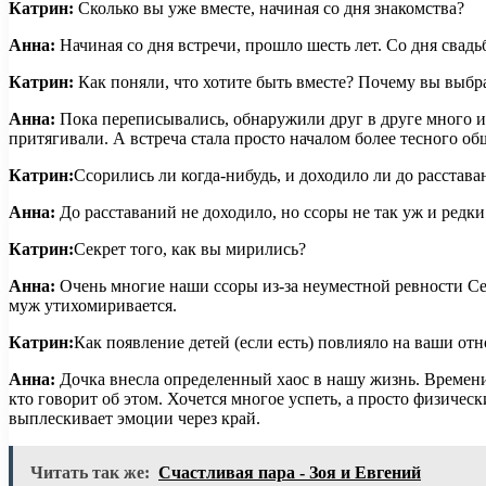
Катрин:
Сколько вы уже вместе, начиная со дня знакомства?
Анна:
Начиная со дня встречи, прошло шесть лет. Со дня свадь
Катрин:
Как поняли, что хотите быть вместе? Почему вы выбр
Анна:
Пока переписывались, обнаружили друг в друге много и
притягивали. А встреча стала просто началом более тесного об
Катрин:
Ссорились ли когда-нибудь, и доходило ли до расстава
Анна:
До расставаний не доходило, но ссоры не так уж и редки
Катрин:
Секрет того, как вы мирились?
Анна:
Очень многие наши ссоры из-за неуместной ревности Сер
муж утихомиривается.
Катрин:
Как появление детей (если есть) повлияло на ваши от
Анна:
Дочка внесла определенный хаос в нашу жизнь. Времени 
кто говорит об этом. Хочется многое успеть, а просто физичес
выплескивает эмоции через край.
Читать так же:
Счастливая пара - Зоя и Евгений