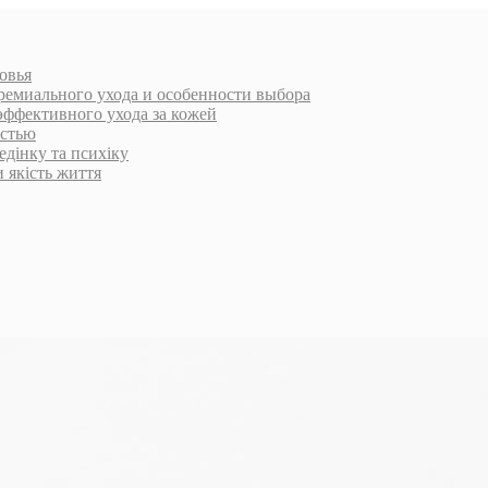
овья
ремиального ухода и особенности выбора
эффективного ухода за кожей
остью
едінку та психіку
и якість життя