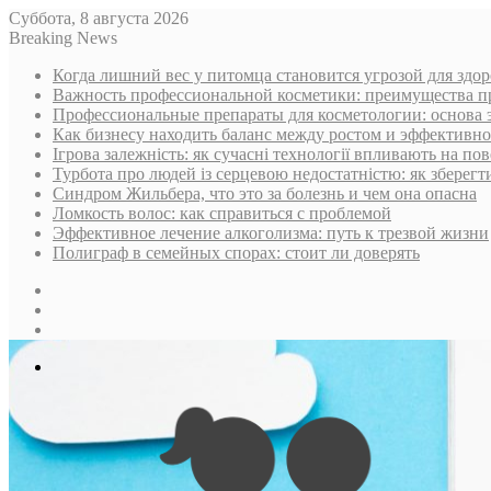
Суббота, 8 августа 2026
Breaking News
Когда лишний вес у питомца становится угрозой для здор
Важность профессиональной косметики: преимущества п
Профессиональные препараты для косметологии: основа 
Как бизнесу находить баланс между ростом и эффективн
Ігрова залежність: як сучасні технології впливають на пов
Турбота про людей із серцевою недостатністю: як зберегт
Синдром Жильбера, что это за болезнь и чем она опасна
Ломкость волос: как справиться с проблемой
Эффективное лечение алкоголизма: путь к трезвой жизни
Полиграф в семейных спорах: стоит ли доверять
Sidebar
Случайная
статья
Log
In
Меню