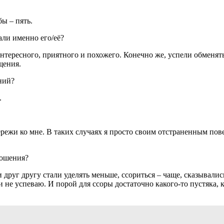
бы – пять.
али именно его/её?
нтересного, приятного и похожего. Конечно же, успели обменять
щения.
ний?
.
ежи ко мне. В таких случаях я просто своим отстраненным повед
ношения?
друг другу стали уделять меньше, ссориться – чаще, сказывались
ки не успеваю. И порой для ссоры достаточно какого-то пустяка