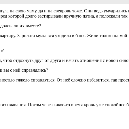
нула на свою маму, да и на свекровь тоже. Они ведь умудрились
перед которой долго застирывали вручную пятна, а полоскали та
одолевали их вместе?
артиру. Зарплата мужа вся уходила в банк. Жили только на мой 
о?
 чтоб отдохнуть друг от друга и начать отношения с новой сило
к вы с ней справлялись?
ностью тяжело справляться. От неё сложно избавиться, так прост
 из плавания. Потом через какое-то время кровь уже спокойнее б