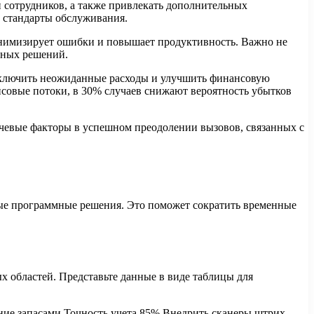
 сотрудников, а также привлекать дополнительных
е стандарты обслуживания.
нимизирует ошибки и повышает продуктивность. Важно не
нных решений.
сключить неожиданные расходы и улучшить финансовую
совые потоки, в 30% случаев снижают вероятность убытков
ючевые факторы в успешном преодолении вызовов, связанных с
ные программные решения. Это поможет сократить временные
х областей. Представьте данные в виде таблицы для
ние запасами Точность учета 85% Внедрить сканеры штрих-