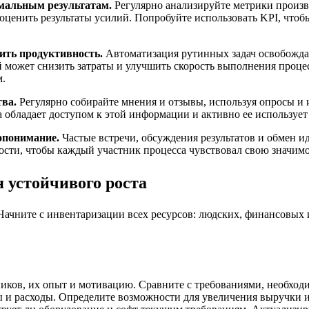
имальным результатам.
Регулярно анализируйте метрики произв
оценить результаты усилий. Попробуйте использовать KPI, что
ить продуктивность.
Автоматизация рутинных задач освобожда
 может снизить затраты и улучшить скорость выполнения проце
м.
тва.
Регулярно собирайте мнения и отзывы, используя опросы и 
а обладает доступом к этой информации и активно ее использует
опонимание.
Частые встречи, обсуждения результатов и обмен 
ости, чтобы каждый участник процесса чувствовал свою значимо
 устойчивого роста
ачните с инвентаризации всех ресурсов: людских, финансовых и 
ков, их опыт и мотивацию. Сравните с требованиями, необход
и расходы. Определите возможности для увеличения выручки и