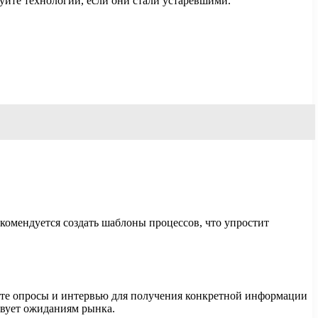
уйте технологии, если они стали устаревшими.
екомендуется создать шаблоны процессов, что упростит
уйте опросы и интервью для получения конкретной информации
твует ожиданиям рынка.