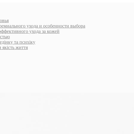
овья
ремиального ухода и особенности выбора
эффективного ухода за кожей
остью
едінку та психіку
и якість життя