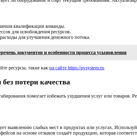
твует ли оборудование и софт текущим требованиям. Актуализир
ышения квалификации команды.
ссов для освобождения ресурсов.
расходы для улучшения денежного потока.
речень документов и особенности процесса усыновления
йте ресурсы, такие как
на сайте https://pvsystem.ru
.
 без потери качества
табирования помогает избежать ухудшения услуг или товаров. Р
вует выявлению слабых мест в продуктах или услугах. Использ
рфейсов на основе отзывов создаёт продукцию, которая соответс