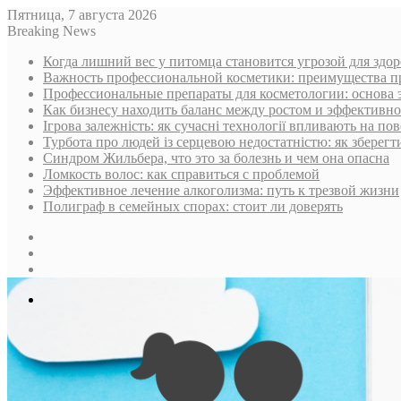
Пятница, 7 августа 2026
Breaking News
Когда лишний вес у питомца становится угрозой для здор
Важность профессиональной косметики: преимущества п
Профессиональные препараты для косметологии: основа 
Как бизнесу находить баланс между ростом и эффективн
Ігрова залежність: як сучасні технології впливають на пов
Турбота про людей із серцевою недостатністю: як зберегт
Синдром Жильбера, что это за болезнь и чем она опасна
Ломкость волос: как справиться с проблемой
Эффективное лечение алкоголизма: путь к трезвой жизни
Полиграф в семейных спорах: стоит ли доверять
Sidebar
Случайная
статья
Log
In
Меню