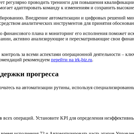
ует регулярно проводить тренинги для повышения квалификации
могает адаптировать команду к изменениям и сохранить высоки
табированию. Внедрение автоматизации и цифровых решений ми
осредством аналитических инструментов для принятия обоснова
го финансового плана и мониторинг его исполнения поможет и
мпании, активно анализирующие и пересматривающие свои финан
, контроль за всеми аспектами операционной деятельности – кл
комендаций рекомендуем
перейти на irk-biz.ru
.
ддержки прогресса
точьтесь на автоматизации рутины, используя специализирован
в всех операций. Установите KPI для определения неэффективны
время исполнения 72 ч Автоматизировать часть этапов Управле