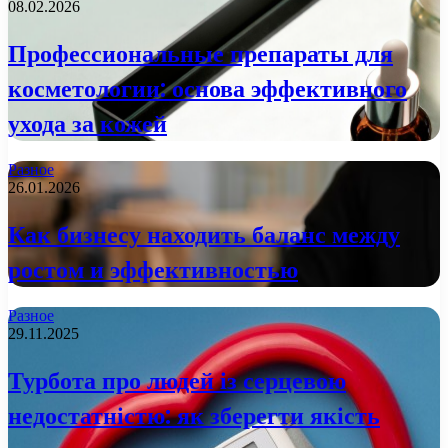
08.02.2026
Профессиональные препараты для
косметологии: основа эффективного
ухода за кожей
Разное
26.01.2026
Как бизнесу находить баланс между
ростом и эффективностью
Разное
29.11.2025
Турбота про людей із серцевою
недостатністю: як зберегти якість