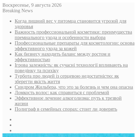
Воскресенье, 9 августа 2026
Breaking News
Когда лишний вес у питомца становится угрозой для
здоровья
Важность профессиональной косметики: преимущества
премиального ухода и особенности выбора
Профессиональные препараты для косметологии: основа
эффективного ухода за кожей
Как бизнесу находить баланс между ростом и
эффективностью
Ігрова залежність: як сучасні технології впливають на
поведінку та психіку
Турбота про людей із серцевою недостатністю: як
зберегти якість життя
Синдром Жильбера, что это за болезнь и чем она опасна
Ломкость волос: как справиться с проблемой
Эффективное лечение алкоголизма: путь к трезвой
жизни
Полиграф в семейных спорах: стоит ли доверять
Sidebar
Случайная
статья
Log
In