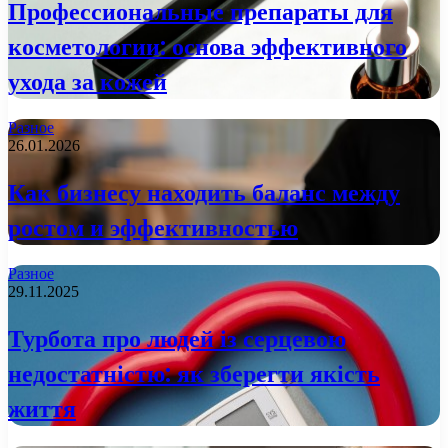
Профессиональные препараты для
косметологии: основа эффективного
ухода за кожей
Разное
26.01.2026
Как бизнесу находить баланс между
ростом и эффективностью
Разное
29.11.2025
Турбота про людей із серцевою
недостатністю: як зберегти якість
життя