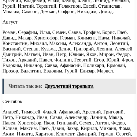
Арсений, Владимир, Ефим, Федор, Федот, Леонид, Емельян,
Гурий, Ипатий, Терентий, Галактион, Евсей, Станислав,
Максим, Самсон, Демьян, Софрон, Никодим, Демид.
Август
Роман, Серафим, Илья, Семен, Савва, Трофим, Борис, Глеб,
Давид, Макар, Христофор, Герман, Климент, Наум, Николай,
Константин, Михаил, Максим, Александр, Антон, Леонтий,
Василий, Степан, Кузьма, Денис, Григорий, Леонид, Алексей,
Дмитрий, Матвей, Иван, Петр, Юлиан, Яков, Мирон, Федор,
Тихон, Аркадий, Павел, Филипп, Георгий, Егор, Юрий, Фрол,
Евдоким, Никанор, Савва, Афанасий, Поликарп, Ермолай,
Прохор, Валентин, Евдоким, Гурий, Елизар, Маркел.
Читать так же:
Двухлетний торопыга
Сентябрь
Андрей, Тимофей, Фадей, Афанасий, Арсений, Григорий,
Петр, Никандр, Иван, Савва, Александр, Даниил, Макар,
Павел, Христофор, Яков, Геннадий, Семен, Антон, Федор,
Юлиан, Максим, Глеб, Давид, Захар, Кирилл, Михаил, Фома,
Аким, Никита, Харитон, Климент, Дмитрий, Герман, Сергей,