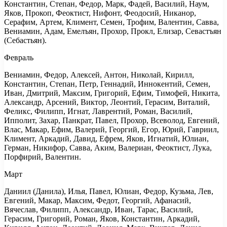
Константин, Степан, Федор, Марк, Фадей, Василий, Наум,
Яков, Прокоп, Феоктист, Нифонт, Феодосий, Никанор,
Серафим, Артем, Климент, Семен, Трофим, Валентин, Савва,
Вениамин, Адам, Емелъян, Прохор, Прокл, Елизар, Севастъян
(Себастьян).
Февраль
Вениамин, Федор, Алексей, Антон, Николай, Кирилл,
Константин, Степан, Петр, Геннадий, Иннокентий, Семен,
Иван, Дмитрий, Максим, Григорий, Ефим, Тимофей, Никита,
Александр, Арсений, Виктор, Леонтий, Герасим, Виталий,
Феликс, Филипп, Игнат, Лаврентий, Роман, Василий,
Ипполит, Захар, Панкрат, Павел, Прохор, Всеволод, Евгений,
Влас, Макар, Ефим, Валерий, Георгий, Егор, Юрий, Гавриил,
Климент, Аркадий, Давид, Ефрем, Яков, Игнатий, Юлиан,
Герман, Никифор, Савва, Аким, Валериан, Феоктист, Лука,
Порфирий, Валентин.
Март
Даниил (Данила), Илья, Павел, Юлиан, Федор, Кузьма, Лев,
Евгений, Макар, Максим, Федот, Георгий, Афанасий,
Вячеслав, Филипп, Александр, Иван, Тарас, Василий,
Герасим, Григорий, Роман, Яков, Константин, Аркадий,