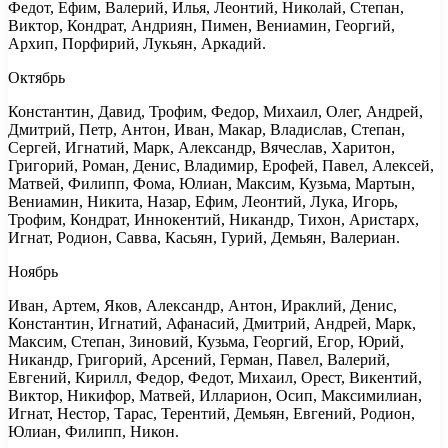
Федот, Ефим, Валерий, Илья, Леонтий, Николай, Степан,
Виктор, Кондрат, Андриян, Пимен, Вениамин, Георгий,
Архип, Порфирий, Лукьян, Аркадий.
Октябрь
Константин, Давид, Трофим, Федор, Михаил, Олег, Андрей,
Дмитрий, Петр, Антон, Иван, Макар, Владислав, Степан,
Сергей, Игнатий, Марк, Александр, Вячеслав, Харитон,
Григорий, Роман, Денис, Владимир, Ерофей, Павел, Алексей,
Матвей, Филипп, Фома, Юлиан, Максим, Кузьма, Мартын,
Вениамин, Никита, Назар, Ефим, Леонтий, Лука, Игорь,
Трофим, Кондрат, Иннокентий, Никандр, Тихон, Аристарх,
Игнат, Родион, Савва, Касьян, Гурий, Демьян, Валериан.
Ноябрь
Иван, Артем, Яков, Александр, Антон, Ираклий, Денис,
Константин, Игнатий, Афанасий, Дмитрий, Андрей, Марк,
Максим, Степан, Зиновий, Кузьма, Георгий, Егор, Юрий,
Никандр, Григорий, Арсений, Герман, Павел, Валерий,
Евгений, Кирилл, Федор, Федот, Михаил, Орест, Викентий,
Виктор, Никифор, Матвей, Илларион, Осип, Максимилиан,
Игнат, Нестор, Тарас, Терентий, Демьян, Евгений, Родион,
Юлиан, Филипп, Никон.