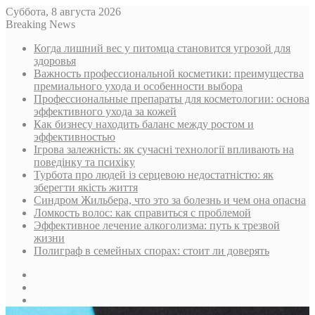
Суббота, 8 августа 2026
Breaking News
Когда лишний вес у питомца становится угрозой для
здоровья
Важность профессиональной косметики: преимущества
премиального ухода и особенности выбора
Профессиональные препараты для косметологии: основа
эффективного ухода за кожей
Как бизнесу находить баланс между ростом и
эффективностью
Ігрова залежність: як сучасні технології впливають на
поведінку та психіку
Турбота про людей із серцевою недостатністю: як
зберегти якість життя
Синдром Жильбера, что это за болезнь и чем она опасна
Ломкость волос: как справиться с проблемой
Эффективное лечение алкоголизма: путь к трезвой
жизни
Полиграф в семейных спорах: стоит ли доверять
Sidebar
Случайная
статья
Log
In