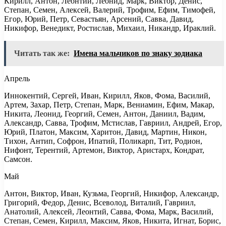
Кирилл, Антон, Леонтий, Леонид, Марк, Виктор, Денис,
Степан, Семен, Алексей, Валерий, Трофим, Ефим, Тимофей,
Егор, Юрий, Петр, Севастьян, Арсений, Савва, Давид,
Никифор, Венедикт, Ростислав, Михаил, Никандр, Ираклий.
Читать так же:
Имена мальчиков по знаку зодиака
Апрель
Иннокентий, Сергей, Иван, Кирилл, Яков, Фома, Василий,
Артем, Захар, Петр, Степан, Марк, Вениамин, Ефим, Макар,
Никита, Леонид, Георгий, Семен, Антон, Даниил, Вадим,
Александр, Савва, Трофим, Мстислав, Гавриил, Андрей, Егор,
Юрий, Платон, Максим, Харитон, Давид, Мартин, Никон,
Тихон, Антип, Софрон, Ипатий, Поликарп, Тит, Родион,
Нифонт, Терентий, Артемон, Виктор, Аристарх, Кондрат,
Самсон.
Май
Антон, Виктор, Иван, Кузьма, Георгий, Никифор, Александр,
Григорий, Федор, Денис, Всеволод, Виталий, Гавриил,
Анатолий, Алексей, Леонтий, Савва, Фома, Марк, Василий,
Степан, Семен, Кирилл, Максим, Яков, Никита, Игнат, Борис,