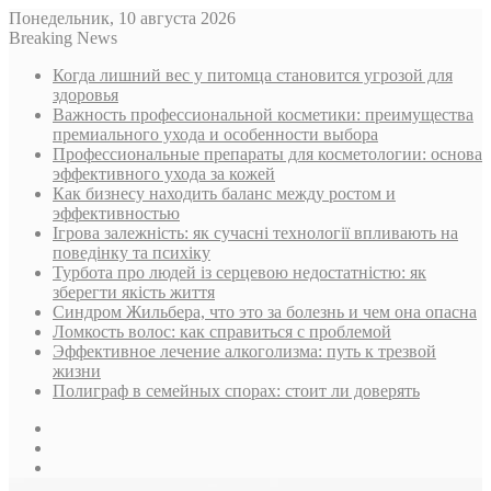
Понедельник, 10 августа 2026
Breaking News
Когда лишний вес у питомца становится угрозой для
здоровья
Важность профессиональной косметики: преимущества
премиального ухода и особенности выбора
Профессиональные препараты для косметологии: основа
эффективного ухода за кожей
Как бизнесу находить баланс между ростом и
эффективностью
Ігрова залежність: як сучасні технології впливають на
поведінку та психіку
Турбота про людей із серцевою недостатністю: як
зберегти якість життя
Синдром Жильбера, что это за болезнь и чем она опасна
Ломкость волос: как справиться с проблемой
Эффективное лечение алкоголизма: путь к трезвой
жизни
Полиграф в семейных спорах: стоит ли доверять
Sidebar
Случайная
статья
Log
In