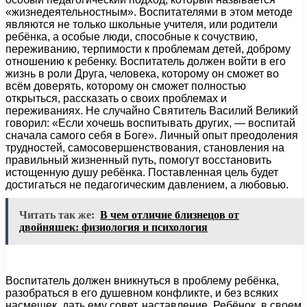
«жизнедеятельностным». Воспитателями в этом методе
являются не только школьные учителя, или родители
ребёнка, а особые люди, способные к сочуствию,
переживанию, терпимости к проблемам детей, доброму
отношению к ребенку. Воспитатель должен войти в его
жизнь в роли Друга, человека, которому он сможет во
всём доверять, которому он сможет полностью
открыться, рассказать о своих проблемах и
переживаниях. Не случайно Святитель Василий Великий
говорил: «Если хочешь воспитывать других, — воспитай
сначала самого себя в Боге». Личный опыт преодоления
трудностей, самосовершенствования, становления на
правильный жизненный путь, помогут восстановить
истощенную душу ребёнка. Поставленная цель будет
достигаться не педагогическим давлением, а любовью.
Читать так же:
В чем отличие близнецов от
двойняшек: физиология и психология
Воспитатель должен вникнуться в проблему ребёнка,
разобраться в его душевном конфликте, и без всяких
насмешек, дать ему совет, наставление. Ребёнок, в своем