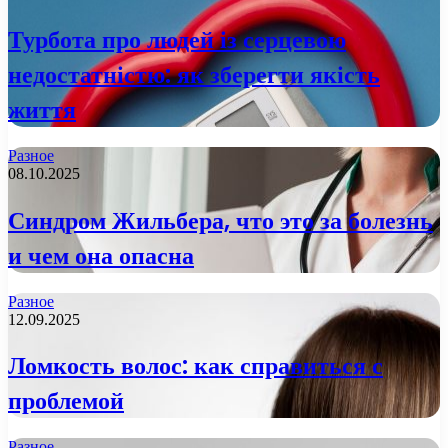
Турбота про людей із серцевою
недостатністю: як зберегти якість
життя
Разное
08.10.2025
Синдром Жильбера, что это за болезнь
и чем она опасна
Разное
12.09.2025
Ломкость волос: как справиться с
проблемой
Разное