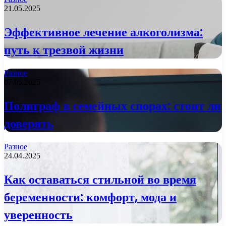
21.05.2025
Эффективное лечение алкоголизма:
путь к трезвой жизни
Разное
07.05.2025
Полиграф в семейных спорах: стоит ли
доверять
Разное
24.04.2025
Как оставаться стильной во время
беременности: комфорт, мода и
уверенность