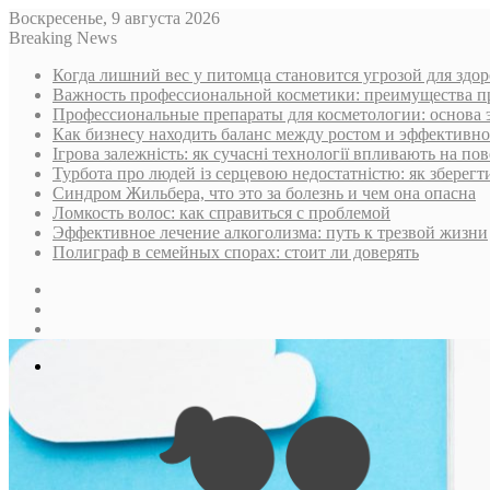
Воскресенье, 9 августа 2026
Breaking News
Когда лишний вес у питомца становится угрозой для здор
Важность профессиональной косметики: преимущества п
Профессиональные препараты для косметологии: основа 
Как бизнесу находить баланс между ростом и эффективн
Ігрова залежність: як сучасні технології впливають на пов
Турбота про людей із серцевою недостатністю: як зберегт
Синдром Жильбера, что это за болезнь и чем она опасна
Ломкость волос: как справиться с проблемой
Эффективное лечение алкоголизма: путь к трезвой жизни
Полиграф в семейных спорах: стоит ли доверять
Sidebar
Случайная
статья
Log
In
Меню