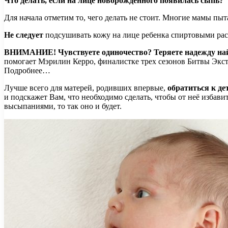
Что делать, если на лице новорожденного появилась сыпь?
Для начала отметим то, чего делать не стоит. Многие мамы п
Не следует
подсушивать кожу на лице ребенка спиртовыми раст
ВНИМАНИЕ!
Чувствуете одиночество? Теряете надежду н
помогает Мэрилин Керро, финалистке трех сезонов Битвы Экст
Подробнее…
Лучше всего для матерей, родивших впервые,
обратиться к де
и подскажет Вам, что необходимо сделать, чтобы от неё избави
высыпаниями, то так оно и будет.