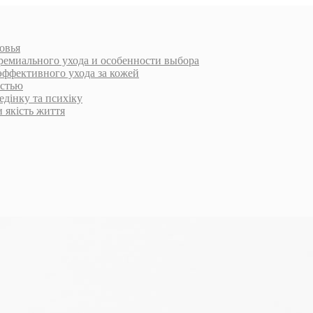
овья
ремиального ухода и особенности выбора
эффективного ухода за кожей
остью
едінку та психіку
и якість життя