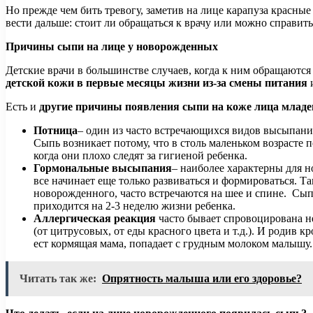
Но прежде чем бить тревогу, заметив на лице карапуза красн
вести дальше: стоит ли обращаться к врачу или можно справи
Причины сыпи на лице у новорожденных
Детские врачи в большинстве случаев, когда к ним обращаются
детской кожи в первые месяцы жизни из-за смены питания
Есть и
другие причины появления сыпи на коже лица младе
Потница
– один из часто встречающихся видов высыпани
Сыпь возникает потому, что в столь маленьком возраст
когда они плохо следят за гигиеной ребенка.
Гормональные высыпания
– наиболее характерны для 
все начинает еще только развиваться и формироваться. 
новорожденного, часто встречаются на шее и спине. Сы
приходится на 2-3 неделю жизни ребенка.
Аллергическая реакция
часто бывает спровоцирована 
(от цитрусовых, от еды красного цвета и т.д.). И родив к
ест кормящая мама, попадает с грудным молоком малышу
Читать так же:
Опрятность малыша или его здоровье?