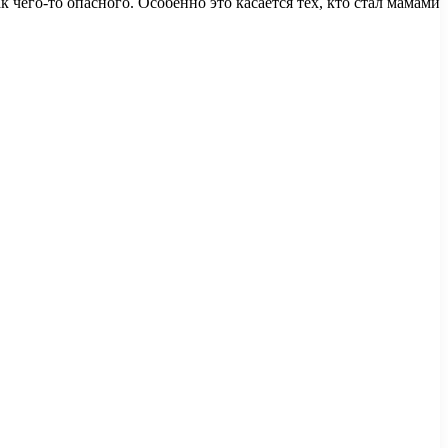
к чего-то опасного. Особенно это касается тех, кто стал мамами