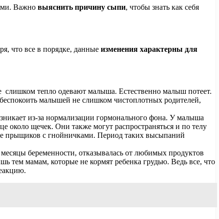
иями. Важно
выяснить причину сыпи
, чтобы знать как себя
я, что все в порядке, данные
изменения характерны для
ые слишком тепло одевают малыша. Естественно малыш потеет.
т беспокоить малышей не слишком чистоплотных родителей,
зникает из-за нормализации гормонального фона. У малыша
е около щечек. Они также могут распространяться и по телу
иде прыщиков с гнойничками. Период таких высыпаний
 месяцы беременности, отказывалась от любимых продуктов
лишь тем мамам, которые не кормят ребенка грудью. Ведь все, что
еакцию.