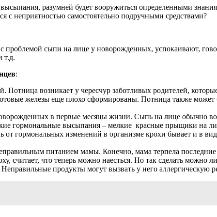
ые высыпания, разумней будет вооружиться определенными знан
ться с неприятностью самостоятельно подручными средствами?
 с проблемой сыпи на лице у новорожденных, успокаивают, говор
и т.д.
нцев
:
й. Потница возникает у чересчур заботливых родителей, котор
е потовые железы еще плохо сформированы. Потница также може
новорожденных в первые месяцы жизни. Сыпь на лице обычно во
Такие гормональные высыпания – мелкие красные прыщики на лиц
пь от гормональных изменений в организме крохи бывает и в в
неправильным питанием мамы. Конечно, мама терпела последние
роху, считает, что теперь можно наесться. Но так сделать можно 
. Неправильные продукты могут вызвать у него аллергическую р