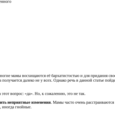
енного
ногие мамы восхищаются её бархатистостью и для придания сво
а получается далеко не у всех. Однако
речь в данной статье пойд
 этот вопрос: «да». Но, к сожалению, это не так.
дить неприятные изменения
. Мамы часто очень расстраиваются и
, иногда гнойные.