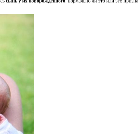
ась
сыпь у их новорожденного
, нормально ли это или это призна