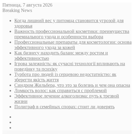
Пятница, 7 августа 2026
Breaking News
Когда лишний вес у питомца становится угрозой для
здоровья
Важность профессиональной косметики: преимущества
премиального ухода и особенности выбора
Профессиональные препараты для косметологии: основа
эффективного ухода за кожей
Как бизнесу находить баланс между ростом и
эффективностью
Ігрова залежність: як сучасні технології впливають на
поведінку та психіку
Турбота про людей із серцевою недостатністю: як
зберегти якість життя
Синдром Жильбера, что это за болезнь и чем она опасна
Ломкость волос: как справиться с проблемой
Эффективное лечение алкоголизма: путь к трезвой
жизни
Полиграф в семейных спорах: стоит ли доверять
Sidebar
Случайная
статья
Log
In