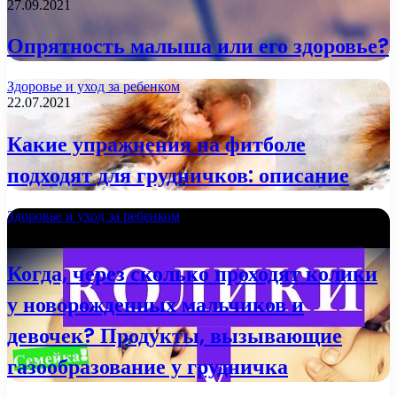
27.09.2021
Опрятность малыша или его здоровье?
Здоровье и уход за ребенком
22.07.2021
Какие упражнения на фитболе
подходят для грудничков: описание
Здоровье и уход за ребенком
28.06.2021
Когда, через сколько проходят колики
у новорожденных мальчиков и
девочек? Продукты, вызывающие
газообразование у грудничка