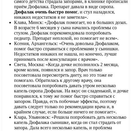
самого детства страдала запорами, в клинике прописали
приём Дюфалака. Препарат давала в виде сиропа.
Дюфалак очень быстро помог
, и стул наладился,
никаких недостатков я не заметила».
Клава, Минск: «Дюфалак помогает, но в больших дозах.
В возрасте 6 месяцев у сына начались проблемы со
стулом. Дюфалак порекомендовала попробовать
педиатр. Препарат неплохой, но помогает не всем».
Ксения, Архангельск: «Очень довольна Дюфалаком,
помог быстро справиться с проблемами у сынишки.
Недостатков никаких не нашла, но конечно, лучше
принимать после консультации с врачом».
Света, Москва: «Когда дочке исполнилось 2 месяца,
кроме колик, появился и запор. Врач только
посоветовала пересмотреть диету, но это тоже не
помогало. Обратилась к другому врачу, она
посоветовала попробовать давать утром несколько
капель сиропа Дюфалак. На вкус он сладенький, и дочке
понравился, к тому же помог быстро справиться с
запором. Правда, есть побочные эффекты, поэтому
давать следует только по рекомендации врача и, в
крайнем случае, если больше ничего не помогает».
Клара, Ульяновск: «Решила попробовать дать несколько
капель Дюфалака сынишке, когда он стал страдать от
запора. Дала всего несколько капель, и проблема