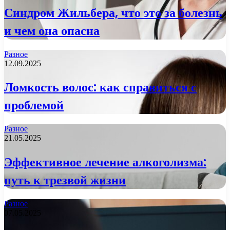
Синдром Жильбера, что это за болезнь
и чем она опасна
Разное
12.09.2025
Ломкость волос: как справиться с
проблемой
Разное
21.05.2025
Эффективное лечение алкоголизма:
путь к трезвой жизни
Разное
07.05.2025