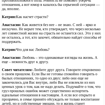
противоположного пола. Ревность не поможет уберечь
отношения, а вот юмор в казалось бы серьезной ситуации —
да, вполне.
Катрин:
Как насчет страсти?
Анастасия:
Как живется без нее – не знаю. С ней – ярко и
нескучно. Не верьте тем, кто утверждает, что через несколько
лет совместной жизни на страсть не останется сил. Это у них
не осталось, а тот, кто захочет, обязательно найдет способы её
поддержать.
Катрин:
Что для вас Любовь?
Анастасия:
Любовь – это одинаковые взгляды на жизнь. А
еще – нежность друг к другу.
Совет читателям:
Любите друг друга. Говорите откровенно
о своем прошлом. Если Вы не готовы спокойно говорить о
былых отношениях, то одно из двух: либо они еще не
закончились для Вас внутри, либо Вы не извлекли из них
ценных урок о том, как не надо делать. Подумайте о том, что
груз прошлых ошибок может существенно испортить
идеальные отношения в настоящем. А если все открыто и
прозрачно, в семье принято обсуждать не только воспитание
детей, но и собственные эмоции, то и жизнь станет