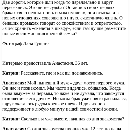
Две дороги, которые шли когда-то параллельно и вдруг
пересеклись. Это ли не судьба? Оставив в своих первых
браках свою неопытность и максимализм, они отыскали в
новых отношениях совершенно иную, счастливую жизнь. О
бывших промахах говорят со спокойствием и открытостью.
Зачем хранить «скелеты в шкафу», если там лучше разместить
новые воспоминания крепкой семьи?
Фотограф Лана Гущина
Интервью предоставила Анастасия, 36 лет.
Катрин:
Расскажите, где и как вы познакомились.
Анастасия:
Мой нынешний муж – друг моего первого мужа.
Он нас и познакомил. Мы часто виделись, общались. Когда
была замужем за первым, то даже и не думала, что завяжутся
отношения с его другом. Но когда брак уже вовсю распадался,
вдруг оказалось рядом крепкое плечо. И до сих пор
поддерживает в любую минуту нашей совместной жизни.
Катрин:
Сколько вы уже вместе, начиная со дня знакомства?
Анастасия:
Со дня знакомства прошло уже 12 лет, но наша