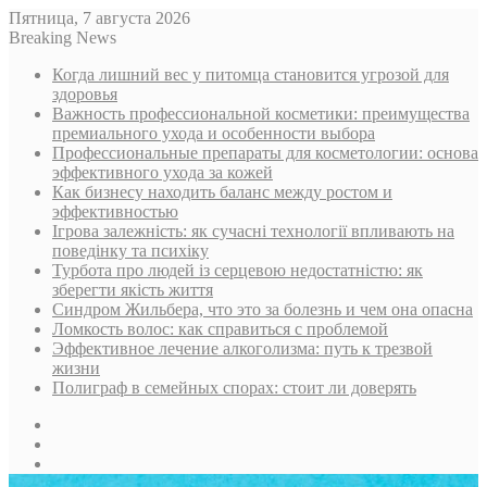
Пятница, 7 августа 2026
Breaking News
Когда лишний вес у питомца становится угрозой для
здоровья
Важность профессиональной косметики: преимущества
премиального ухода и особенности выбора
Профессиональные препараты для косметологии: основа
эффективного ухода за кожей
Как бизнесу находить баланс между ростом и
эффективностью
Ігрова залежність: як сучасні технології впливають на
поведінку та психіку
Турбота про людей із серцевою недостатністю: як
зберегти якість життя
Синдром Жильбера, что это за болезнь и чем она опасна
Ломкость волос: как справиться с проблемой
Эффективное лечение алкоголизма: путь к трезвой
жизни
Полиграф в семейных спорах: стоит ли доверять
Sidebar
Случайная
статья
Log
In