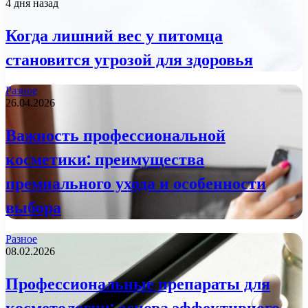
4 дня назад
Когда лишний вес у питомца
становится угрозой для здоровья
Разное
26.04.2026
Важность профессиональной
косметики: преимущества
премиального ухода и особенности
выбора
Разное
08.02.2026
Профессиональные препараты для
косметологии: основа эффективного