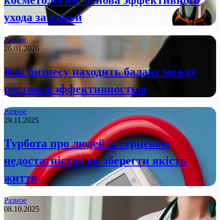
ухода за кожей
Разное
26.01.2026
Как бизнесу находить баланс между
ростом и эффективностью
Разное
29.11.2025
Турбота про людей із серцевою
недостатністю: як зберегти якість
життя
Разное
08.10.2025