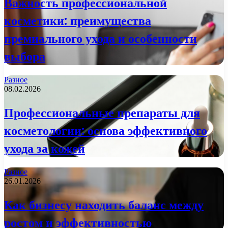
Важность профессиональной
косметики: преимущества
премиального ухода и особенности
выбора
Разное
08.02.2026
Профессиональные препараты для
косметологии: основа эффективного
ухода за кожей
Разное
26.01.2026
Как бизнесу находить баланс между
ростом и эффективностью