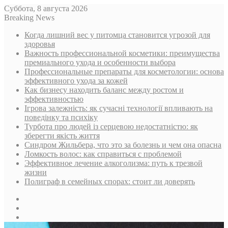
Суббота, 8 августа 2026
Breaking News
Когда лишний вес у питомца становится угрозой для
здоровья
Важность профессиональной косметики: преимущества
премиального ухода и особенности выбора
Профессиональные препараты для косметологии: основа
эффективного ухода за кожей
Как бизнесу находить баланс между ростом и
эффективностью
Ігрова залежність: як сучасні технології впливають на
поведінку та психіку
Турбота про людей із серцевою недостатністю: як
зберегти якість життя
Синдром Жильбера, что это за болезнь и чем она опасна
Ломкость волос: как справиться с проблемой
Эффективное лечение алкоголизма: путь к трезвой
жизни
Полиграф в семейных спорах: стоит ли доверять
Sidebar
Случайная
статья
Log
In