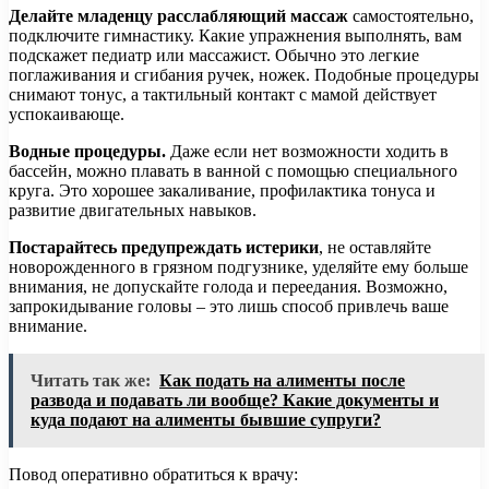
Делайте младенцу расслабляющий массаж
самостоятельно,
подключите гимнастику. Какие упражнения выполнять, вам
подскажет педиатр или массажист. Обычно это легкие
поглаживания и сгибания ручек, ножек. Подобные процедуры
снимают тонус, а тактильный контакт с мамой действует
успокаивающе.
Водные процедуры.
Даже если нет возможности ходить в
бассейн, можно плавать в ванной с помощью специального
круга. Это хорошее закаливание, профилактика тонуса и
развитие двигательных навыков.
Постарайтесь предупреждать истерики
, не оставляйте
новорожденного в грязном подгузнике, уделяйте ему больше
внимания, не допускайте голода и переедания. Возможно,
запрокидывание головы – это лишь способ привлечь ваше
внимание.
Читать так же:
Как подать на алименты после
развода и подавать ли вообще? Какие документы и
куда подают на алименты бывшие супруги?
Повод оперативно обратиться к врачу: