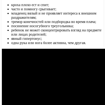
кроха плохо ест и спит;
часто и помногу срыгивает;
младенец вялый и не проявляет интереса к внешним
раздражителям;
тремор конечностей или подбородка во время плача;
посинение носогубного треугольника;
ребенок не может сконцентрировать взгляд на предмете
или лицах родителей;
явный гипертонус;
одна рука или нога более активна, чем другая.