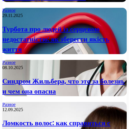
Разное
29.11.2025
Турбота про людей із серцевою
недостатністю: як зберегти якість
життя
Разное
08.10.2025
Синдром Жильбера, что это за болезнь
и чем она опасна
Разное
12.09.2025
Ломкость волос: как справиться с