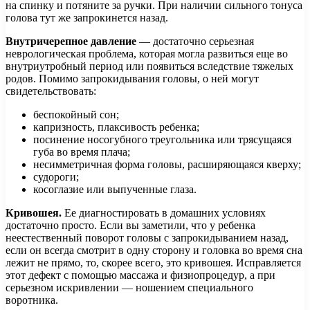
на спинку и потяните за ручки. При наличии сильного тонуса
голова тут же запрокинется назад.
Внутричерепное давление
— достаточно серьезная
неврологическая проблема, которая могла развиться еще во
внутриутробный период или появиться вследствие тяжелых
родов. Помимо запрокидывания головы, о ней могут
свидетельствовать:
беспокойный сон;
капризность, плаксивость ребенка;
посинение носогубного треугольника или трясущаяся
губа во время плача;
несимметричная форма головы, расширяющаяся кверху;
судороги;
косоглазие или выпученные глаза.
Кривошея.
Ее диагностировать в домашних условиях
достаточно просто. Если вы заметили, что у ребенка
неестественный поворот головы с запрокидыванием назад,
если он всегда смотрит в одну сторону и головка во время сна
лежит не прямо, то, скорее всего, это кривошея. Исправляется
этот дефект с помощью массажа и физиопроцедур, а при
серьезном искривлении — ношением специального
воротника.