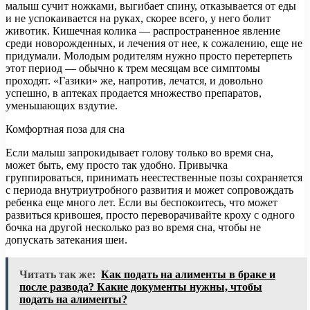
малыш сучит ножками, выгибает спину, отказывается от еды
и не успокаивается на руках, скорее всего, у него болит
животик. Кишечная колика — распространенное явление
среди новорожденных, и лечения от нее, к сожалению, еще не
придумали. Молодым родителям нужно просто перетерпеть
этот период — обычно к трем месяцам все симптомы
проходят. «Газики» же, напротив, лечатся, и довольно
успешно, в аптеках продается множество препаратов,
уменьшающих вздутие.
Комфортная поза для сна
Если малыш запрокидывает голову только во время сна,
может быть, ему просто так удобно. Привычка
группироваться, принимать неестественные позы сохраняется
с периода внутриутробного развития и может сопровождать
ребенка еще много лет. Если вы беспокоитесь, что может
развиться кривошея, просто переворачивайте кроху с одного
бочка на другой несколько раз во время сна, чтобы не
допускать затекания шеи.
Читать так же:
Как подать на алименты в браке и
после развода? Какие документы нужны, чтобы
подать на алименты?