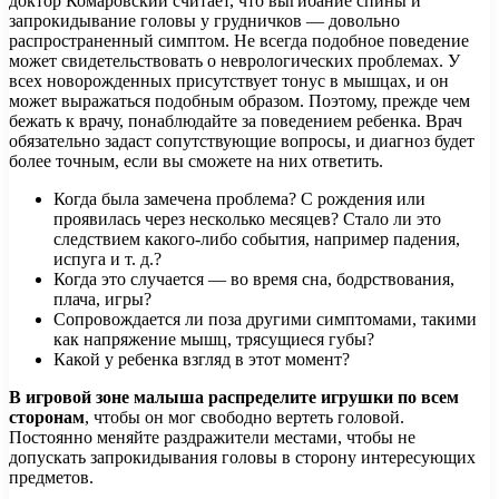
доктор Комаровский считает, что выгибание спины и
запрокидывание головы у грудничков — довольно
распространенный симптом. Не всегда подобное поведение
может свидетельствовать о неврологических проблемах. У
всех новорожденных присутствует тонус в мышцах, и он
может выражаться подобным образом. Поэтому, прежде чем
бежать к врачу, понаблюдайте за поведением ребенка. Врач
обязательно задаст сопутствующие вопросы, и диагноз будет
более точным, если вы сможете на них ответить.
Когда была замечена проблема? С рождения или
проявилась через несколько месяцев? Стало ли это
следствием какого-либо события, например падения,
испуга и т. д.?
Когда это случается — во время сна, бодрствования,
плача, игры?
Сопровождается ли поза другими симптомами, такими
как напряжение мышц, трясущиеся губы?
Какой у ребенка взгляд в этот момент?
В игровой зоне малыша распределите игрушки по всем
сторонам
, чтобы он мог свободно вертеть головой.
Постоянно меняйте раздражители местами, чтобы не
допускать запрокидывания головы в сторону интересующих
предметов.