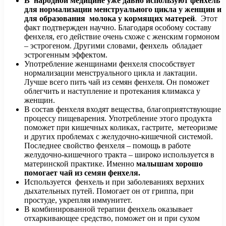
В народной медицине уже давно используют фенхель
для нормализации менструального цикла у женщин и
для образования молока у кормящих матерей
. Этот
факт подтвержден научно. Благодаря особому составу
фенхеля, его действие очень схоже с женским гормоном
– эстрогеном. Другими словами, фенхель обладает
эстрогенным эффектом.
Употребление женщинами фенхеля способствует
нормализации менструального цикла и лактации.
Лучше всего пить чай из семян фенхеля. Он поможет
облегчить и наступление и протекания климакса у
женщин.
В состав фенхеля входят вещества, благоприятствующие
процессу пищеварения. Употребление этого продукта
поможет при кишечных коликах, гастрите, метеоризме
и других проблемах с желудочно-кишечной системой.
Последнее свойство фенхеля – помощь в работе
желудочно-кишечного тракта – широко используется в
материнской практике. Именно
малышам хорошо
помогает чай из семян фенхеля.
Используется фенхель и при заболеваниях верхних
дыхательных путей. Помогает он от гриппа, при
простуде, укрепляя иммунитет.
В комбинированной терапии фенхель оказывает
отхаркивающее средство, поможет он и при сухом