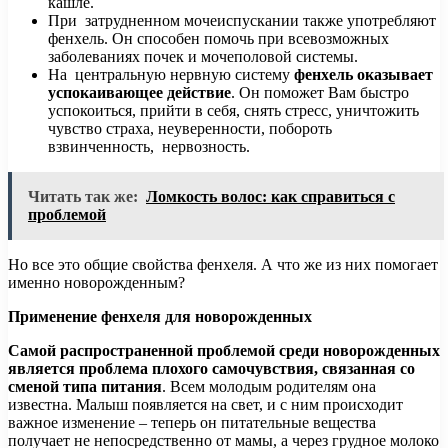
кашле.
При затрудненном мочеиспускании также употребляют
фенхель. Он способен помочь при всевозможных
заболеваниях почек и мочеполовой системы.
На центральную нервную систему
фенхель оказывает
успокаивающее действие
. Он поможет Вам быстро
успокоиться, прийти в себя, снять стресс, уничтожить
чувство страха, неуверенности, побороть
взвинченность, нервозность.
Читать так же:
Ломкость волос: как справиться с
проблемой
Но все это общие свойства фенхеля. А что же из них помогает
именно новорожденным?
Применение фенхеля для новорожденных
Самой распространенной проблемой среди новорожденных
является проблема плохого самочувствия, связанная со
сменой типа питания
. Всем молодым родителям она
известна. Малыш появляется на свет, и с ним происходит
важное изменение – теперь он питательные вещества
получает не непосредственно от мамы, а через грудное молоко