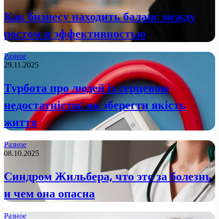
Как бизнесу находить баланс между
ростом и эффективностью
Разное
29.11.2025
Турбота про людей із серцевою
недостатністю: як зберегти якість
життя
Разное
08.10.2025
Синдром Жильбера, что это за болезнь
и чем она опасна
Разное