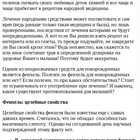
пеленок пичкать своих любимых деток химией и все чаще и
чаще прибегают к рецептам народной медицины.
Лечение народными средствами может посоветовать и сам
врач
(ведь раньше только такая медицина и была), но лишь
проверенными, последствия от лечения которыми не будут
непредвиденными. А вот если Вы решили взять рецепт из
интернета или из газеты, то прежде подумайте, не навредите
ли Вы своей крохе этим? Ведь неизвестно, как скажется то
или иное сочетание трав в определенной дозировке на
здоровье Вашего малыша! Поэтому будьте аккуратны.
Одним из неоднозначных средств для новорожденных
является фенхель. Полезен ли фенхель для новорожденных
или нет? Если полезен, то при каких обстоятельствах? Стоит
ли ограничивать его употребление при лечении? И наконец,
какие существуют противопоказания для малышей?
Фенхель: целебные свойства
Целебные свойства фенхеля были известны еще с самых
давних времен. Считалось, что он обладал способностью
вылечивать слепоту. Однако на сегодняшний день научных
подтверждений этому факту нет.