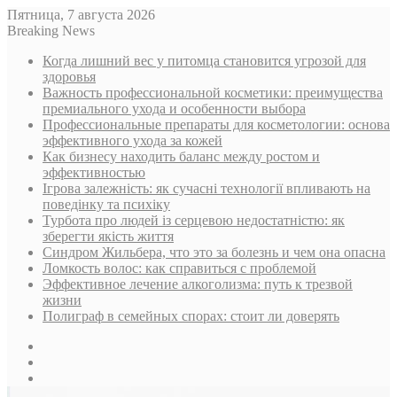
Пятница, 7 августа 2026
Breaking News
Когда лишний вес у питомца становится угрозой для
здоровья
Важность профессиональной косметики: преимущества
премиального ухода и особенности выбора
Профессиональные препараты для косметологии: основа
эффективного ухода за кожей
Как бизнесу находить баланс между ростом и
эффективностью
Ігрова залежність: як сучасні технології впливають на
поведінку та психіку
Турбота про людей із серцевою недостатністю: як
зберегти якість життя
Синдром Жильбера, что это за болезнь и чем она опасна
Ломкость волос: как справиться с проблемой
Эффективное лечение алкоголизма: путь к трезвой
жизни
Полиграф в семейных спорах: стоит ли доверять
Sidebar
Случайная
статья
Log
In