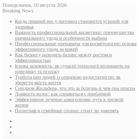
Понедельник, 10 августа 2026
Breaking News
Когда лишний вес у питомца становится угрозой для
здоровья
Важность профессиональной косметики: преимущества
премиального ухода и особенности выбора
Профессиональные препараты для косметологии: основа
эффективного ухода за кожей
Как бизнесу находить баланс между ростом и
эффективностью
Ігрова залежність: як сучасні технології впливають на
поведінку та психіку
Турбота про людей із серцевою недостатністю: як
зберегти якість життя
Синдром Жильбера, что это за болезнь и чем она опасна
Ломкость волос: как справиться с проблемой
Эффективное лечение алкоголизма: путь к трезвой
жизни
Полиграф в семейных спорах: стоит ли доверять
Sidebar
Случайная
статья
Log
In