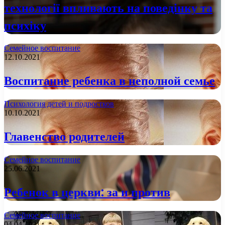
технології впливають на поведінку та
психіку
Семейное воспитание
12.10.2021
Воспитание ребенка в неполной семье
Психология детей и подростков
10.10.2021
Главенство родителей
Семейное воспитание
25.06.2021
Ребенок в церкви: за и против
Семейное воспитание
04.04.2021