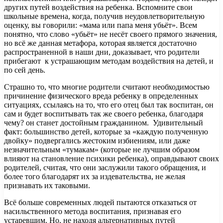
других путей воздействия на ребенка. Вспомните свои
школьные времена, когда, получив неудовлетворительную
оценку, вы говорили: «мама или папа меня убьёт». Всем
понятно, что слово «убьёт» не несёт своего прямого значения,
но всё же данная метафора, которая является достаточно
распространенной в наши дни, доказывает, что родители
прибегают к устрашающим методам воздействия на детей, и
по сей день.
Страшно то, что многие родители считают необходимостью
причинение физического вреда ребенку в определенных
ситуациях, ссылаясь на то, что его отец был так воспитан, он
сам и будет воспитывать так же своего ребенка, благодаря
чему? он станет достойным гражданином. Удивительный
факт: большинство детей, которые за «каждую полученную
двойку» подвергались жестоким избиениям, или даже
незначительным «тумакам» (которые не лучшим образом
влияют на становление психики ребенка), оправдывают своих
родителей, считая, что они заслужили такого обращения, и
более того благодарят их за издевательства, не желая
признавать их таковыми.
Всё больше современных людей пытаются отказаться от
насильственного метода воспитания, признавая его
устаревшим. Но, не находя альтернативных путей