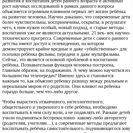
развития и воспитания детей раннего возраста и активный
рост научных исследований в рамках данного вопроса
объясняется огромным влиянием первых лет жизни ребёнка
на развитие человека. Научно доказано, что современные дети
более чувствительны, восприимчивы, открыты, в результате
чего, к ним нужен особый, новый подход, и старые методы
воспитания уже не являются актуальными. 21 век- век научно-
технического прогресса. Современные дети с самого раннего
детства имеют доступ к телевидению, на котором
демонстрируют крайне вредные и даже «убийственные» для
психики ребёнка фильмы, передачи и даже мультфильмы.
Сейчас, это является основной проблемой в воспитании
ребёнка. Познавательная функция человека построена,
главным образом, на подражании. А чему можно научиться из
большинства телепередач? Именно здесь и становится
важным то, как объяснят ребенку разницу между реальным и
нереальным миром его родители. Они влияют на ребенка
гораздо больше, чем что-либо другое.
Чтобы вырастить отзывчивого, интеллигентного,
общительного и уверенного в себе ребёнка, необходимо
воспитывать в нем силу воли, а не подавлять её. Раньше детей
учили подчиняться беспрекословно какому-либо авторитету
(родителям, учителям…), а современные методы предлагают
воспитывать ребёнка самостоятельного, подчиняющегося зову