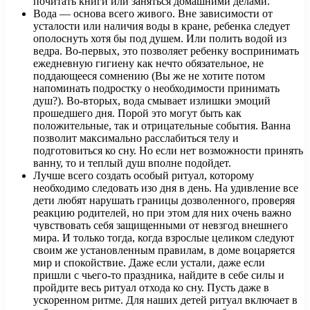
почитать книги или заняться домашними делами.
Вода — основа всего живого. Вне зависимости от
усталости или наличия воды в кране, ребенка следует
ополоснуть хотя бы под душем. Или полить водой из
ведра. Во-первых, это позволяет ребенку воспринимать
ежедневную гигиену как нечто обязательное, не
поддающееся сомнению (Вы же не хотите потом
напоминать подростку о необходимости принимать
душ?). Во-вторых, вода смывает излишки эмоций
прошедшего дня. Порой это могут быть как
положительные, так и отрицательные события. Ванна
позволит максимально расслабиться телу и
подготовиться ко сну. Но если нет возможности принять
ванну, то и теплый душ вполне подойдет.
Лучше всего создать особый ритуал, которому
необходимо следовать изо дня в день. На удивление все
дети любят нарушать границы дозволенного, проверяя
реакцию родителей, но при этом для них очень важно
чувствовать себя защищенными от невзгод внешнего
мира. И только тогда, когда взрослые целиком следуют
своим же установленным правилам, в доме воцаряется
мир и спокойствие. Даже если устали, даже если
пришли с чьего-то праздника, найдите в себе силы и
пройдите весь ритуал отхода ко сну. Пусть даже в
ускоренном ритме. Для наших детей ритуал включает в