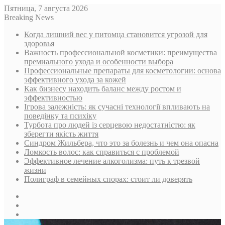
Пятница, 7 августа 2026
Breaking News
Когда лишний вес у питомца становится угрозой для
здоровья
Важность профессиональной косметики: преимущества
премиального ухода и особенности выбора
Профессиональные препараты для косметологии: основа
эффективного ухода за кожей
Как бизнесу находить баланс между ростом и
эффективностью
Ігрова залежність: як сучасні технології впливають на
поведінку та психіку
Турбота про людей із серцевою недостатністю: як
зберегти якість життя
Синдром Жильбера, что это за болезнь и чем она опасна
Ломкость волос: как справиться с проблемой
Эффективное лечение алкоголизма: путь к трезвой
жизни
Полиграф в семейных спорах: стоит ли доверять
Sidebar
Случайная
статья
Log
In