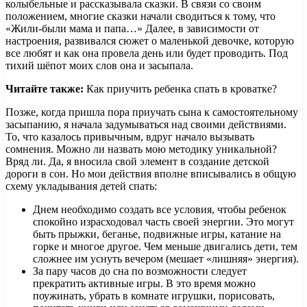
колыбельные и рассказывала сказки. В связи со своим
положением, многие сказки начали сводиться к тому, что
«Жили-были мама и папа…» Далее, в зависимости от
настроения, развивался сюжет о маленькой девочке, которую
все любят и как она провела день или будет проводить. Под
тихий шёпот моих слов она и засыпала.
Читайте также:
Как приучить ребенка спать в кроватке?
Позже, когда пришла пора приучать сына к самостоятельному
засыпанию, я начала задумываться над своими действиями.
То, что казалось привычным, вдруг начало вызывать
сомнения. Можно ли назвать мою методику уникальной?
Вряд ли. Да, я вносила свой элемент в создание детской
дороги в сон. Но мои действия вполне вписывались в общую
схему укладывания детей спать:
Днем необходимо создать все условия, чтобы ребенок
спокойно израсходовал часть своей энергии. Это могут
быть прыжки, беганье, подвижные игры, катание на
горке и многое другое. Чем меньше двигались дети, тем
сложнее им уснуть вечером (мешает «лишняя» энергия).
За пару часов до сна по возможности следует
прекратить активные игры. В это время можно
поужинать, убрать в комнате игрушки, порисовать,